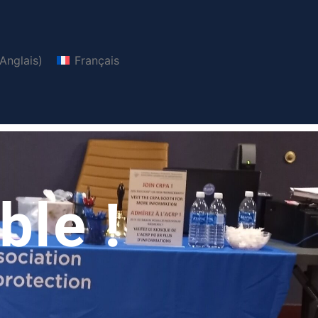
Anglais
)
Français
ble !